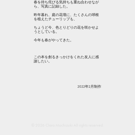
春を待ち侘びる気持ちも重ね合わせなが
ら、写真に記録した。
昨年暮れ、庭の花壇に、たくさんの球根
を植えたチューリップも、
ちょうど今、色とりどりの花を咲かせよ
うとしている。
今年も春がやってきた。
この本を創るきっかけをくれた友人に感
謝したい。
2022年2月制作
© 2026 Clara Mochizuki All rights reserved.