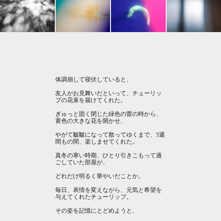
体調崩して寝伏していると、
友人がお見舞いだといって、チューリッ
プの花束を届けてくれた。
ぎゅっと固く閉じた緑色の蕾の時から、
黄色の大きな花を開かせ、
やがて皺皺になって散ってゆくまで、3週
間もの間、楽しませてくれた。
真冬の寒い時期、ひとり引きこもって過
ごしていた部屋が、
どれだけ明るく華やいだことか。
毎日、表情を変えながら、元気と希望を
与えてくれたチューリップ。
その姿を記憶にとどめようと、